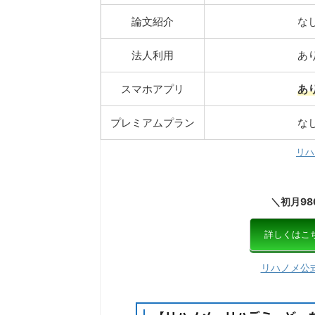
論文紹介
な
法人利用
あ
スマホアプリ
あ
プレミアムプラン
な
リハ
＼初月98
詳しくはこ
リハノメ公