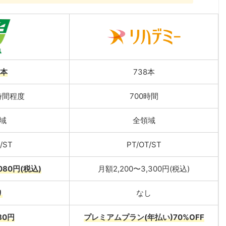
7本
738本
時間程度
700時間
域
全領域
/ST
PT/OT/ST
,080円(税込)
月額2,200〜3,300円(税込)
り
なし
80円
プレミアムプラン(年
払い
)70%OFF