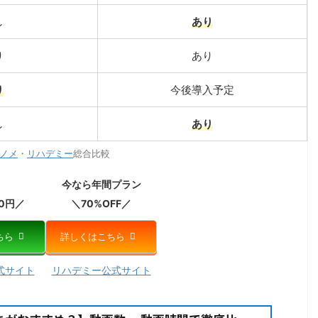
し
あり
り
あり
り
今後導入予定
し
あり
ノメ
・
リハデミー
総合比較
今なら年間プラン
0円／
＼70%OFF／
ちら
詳しくはこちら
式サイト
リハデミー公式サイト