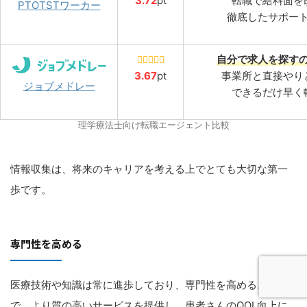
3.7
2
pt
転職で給料面を
PTOTSTワーカー
徹底したサポー
自分で求人を探す
3.
67
pt
事業所と直接やり
ジョブメドレー
できるだけ早く
理学療法士向け転職エージェント比較
情報収集は、将来のキャリアを考える上でとても大切な第一
歩です。
専門性を高める
医療技術や知識は常に進歩しており、専門性を高めること
で、より質の高いサービスを提供し、患者さんのQOL向上に