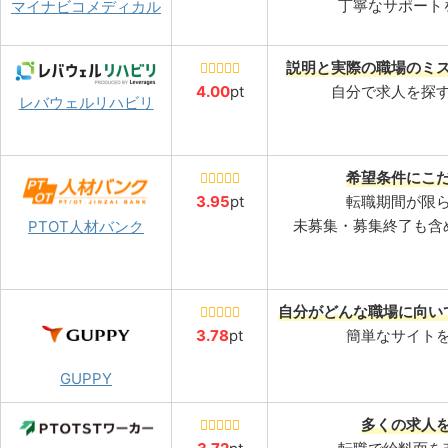
丁寧なサポート
マイナビコメディカル
説明と実際の職場のミ
4.00
pt
自分で求人を探
レバウェルリハビリ
希望条件にこ
3.95
pt
転職期間が限
未募集・募集終了も含
PTOT人材バンク
自分がどんな職場に向い
3.78
pt
簡単なサイト
GUPPY
多くの求人