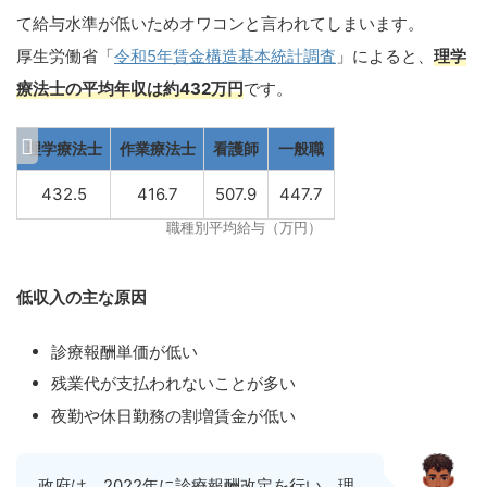
て給与水準が低いためオワコンと言われてしまいます。
厚生労働省「
令和5年賃金構造基本統計調査
」によると、
理学
療法士の
平均年収は約432万円
です。
理学療法士
作業療法士
看護師
一般職
432.5
416.7
507.9
447.7
職種別平均給与（万円）
低収入の主な原因
診療報酬単価が低い
残業代が支払われないことが多い
夜勤や休日勤務の割増賃金が低い
政府は、2022年に診療報酬改定を行い、理