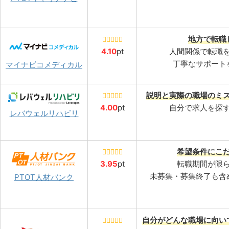
地方で転職
4.10
pt
人間関係で転職
丁寧なサポート
マイナビコメディカル
説明と実際の職場のミ
4.00
pt
自分で求人を探
レバウェルリハビリ
希望条件にこ
3.95
pt
転職期間が限
未募集・募集終了も含
PTOT人材バンク
自分がどんな職場に向い