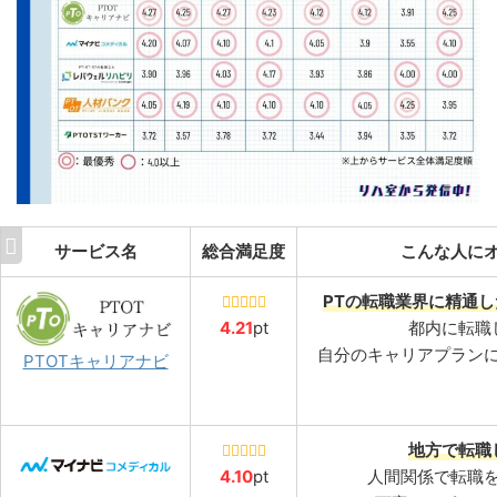
サービス名
総合満足度
こんな人に
PTの転職業界に精通
4.21
pt
都内に転職
自分のキャリアプラン
PTOTキャリアナビ
地方で転職
4.10
pt
人間関係で転職