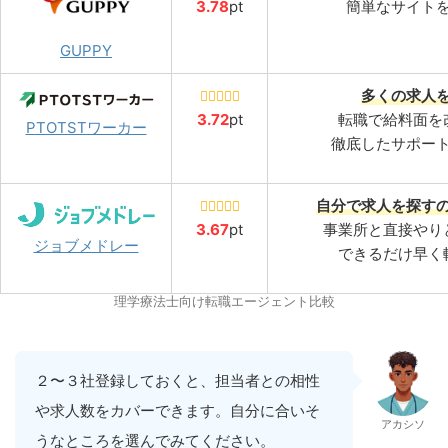
3.78
pt
簡単なサイト
GUPPY
多くの求人
3.7
2
pt
転職で給料面を
PTOTSTワーカー
徹底したサポー
自分で求人を探す
3.
67
pt
事業所と直接やり
ジョブメドレー
できるだけ早く
理学療法士向け転職エージェント比較
２〜３社登録しておくと、担当者との相性
や求人数をカバーできます。自分に合いそ
アカシソ
うなところを選んでみてください。